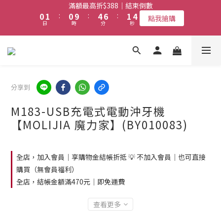
0
1
:
0
9
:
4
6
:
1
4
3
9
3
7
9
4
7
點我搶購
日
時
分
秒
0
8
3
5
0
3
福利品｜限量｜清倉｜特賣｜→ 點我搶購
2
8
2
6
8
3
6
7
2
4
2
1
7
1
5
7
2
5
任選第2件7折｜結束倒數
6
1
3
1
0
6
:
0
9
:
4
6
:
1
4
點我搶購
5
0
2
0
日
時
分
秒
5
8
3
5
0
3
4
1
4
7
2
4
2
3
0
3
6
1
3
1
福利品｜限量｜清倉｜特賣｜→ 點我搶購
2
2
5
0
2
0
分享到
1
1
4
1
0
0
3
0
M183-USB充電式電動沖牙機
2
【MOLIJIA 魔力家】(BY010083)
1
0
全店，加入會員｜享購物金結帳折抵 💡 不加入會員｜也可直接
購買（無會員福利）
全店，結帳金額滿470元｜即免運費
查看更多