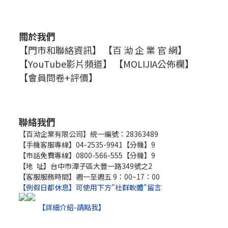
關於我們
【門市和聯絡資訊】
【百 泑 企 業 官 網】
【YouTube影片頻道】
【MOLIJIA公佈欄】
【會員問卷+評價】
聯絡我們
【百泑企業有限公司】統一編號：28363489
【手機客服專線】04-2535-9941【分機】9
【市話免費專線】0800-566-555【分機】9
【地 址】台中市潭子區大豐一路349號之2
【客服服務時間】週一至週五 9：00~17：00
【例假日都休息】可使用下方"社群軟體"留言
【詳細介紹-請點我】