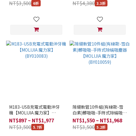
力家】(BY010083)
NT$3,500
NT$4,380
6折
3.3折
電
(BY010084)
(2)
USB
5V
充電
(3)
M183-USB充電式電動沖牙
隙縫軟管10件組(有線款-雪
機【MOLIJIA 魔力家】
白紫)髒吸吸-手持式除螨吸塵
(BY010083)
器【MOLIJIA 魔力家】
NT$897 ~ NT$1,977
NT$1,550 ~ NT$1,968
(BY010059)
NT$3,500
NT$3,500
5.7折
5.2折