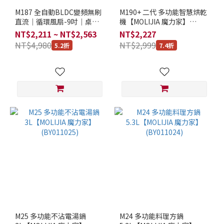
鋼
材
M187 全自動BLDC變頻無刷
M190+ 二代 多功能智慧烘乾
直流｜循環風扇-9吋｜桌上
機【MOLIJIA 魔力家】
質
型｜木紋款【MOLIJIA 魔力
(BY010090)
NT$2,211 ~ NT$2,563
NT$2,227
(1)
家】(BY010087)
NT$4,980
NT$2,999
5.2折
7.4折
有
不
沾
塗
層
(6)
特
殊
功
能
有
雙
層
防
M25 多功能不沾電湯鍋
M24 多功能料理方鍋