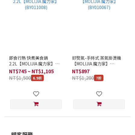
即食行熱 快煮美食鍋
好熨氣-手持式 蒸氣掛燙機
2.2L【MOLIJIA 魔力家】
【MOLIJIA 魔力家】
(BY011008)
(BY010067)
NT$745 ~ NT$1,105
NT$897
NT$1,500
NT$1,280
6.9折
7折
顧客服務