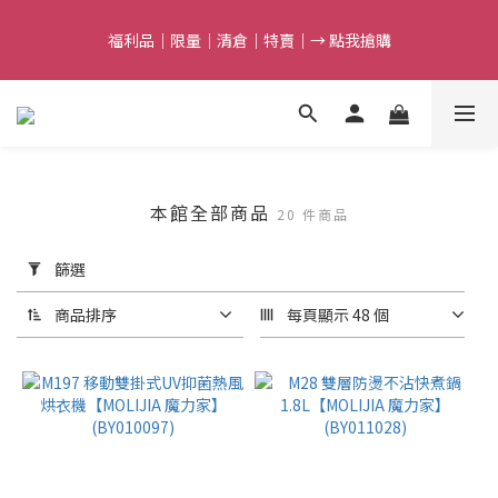
5
5
6
6
5
8
8
9
9
8
4
4
5
5
4
7
7
8
8
7
福利品｜限量｜清倉｜特賣｜→ 點我搶購
福利品｜限量｜清倉｜特賣｜→ 點我搶購
3
3
4
4
3
6
6
7
7
6
9
2
2
3
3
2
5
9
5
6
6
5
8
1
1
2
9
2
1
4
8
滿額最高折$388｜結束倒數
4
9
5
5
4
7
0
0
:
1
8
:
1
0
:
3
7
3
8
4
4
3
6
點我搶購
日
時
分
秒
0
7
0
2
6
2
7
3
3
2
5
9
6
1
5
1
6
2
9
2
1
4
8
任選第2件7折｜結束倒數
5
0
4
0
5
:
1
8
:
1
0
:
3
7
本館全部商品
點我搶購
20 件商品
4
3
日
時
分
秒
4
0
7
0
2
6
3
2
套
3
6
1
5
篩選
2
1
用
2
5
0
4
福利品｜限量｜清倉｜特賣｜→ 點我搶購
篩
1
0
1
4
3
商品排序
每頁顯示 48 個
選
0
0
3
2
(0/20)
2
1
1
0
國
0
外
電
壓