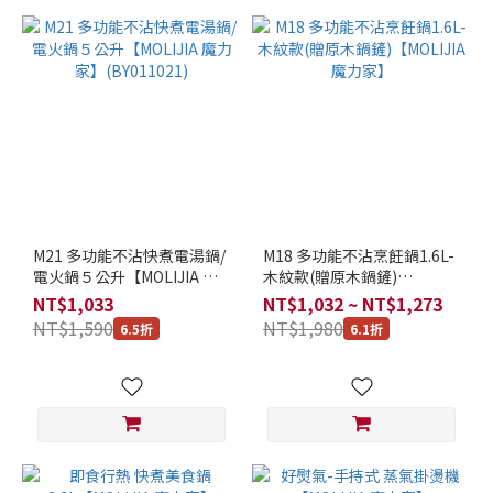
M21 多功能不沾快煮電湯鍋/
M18 多功能不沾烹飪鍋1.6L-
電火鍋５公升【MOLIJIA 魔
木紋款(贈原木鍋鏟)
力家】(BY011021)
【MOLIJIA 魔力家】
NT$1,033
NT$1,032 ~ NT$1,273
NT$1,590
NT$1,980
6.5折
6.1折