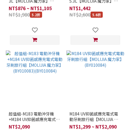
燙
3L【MOLIJIA 魔力家】
5.3L【MOLIJIA 魔力家】
設
(BY011025)
(BY011024)
NT$876 ~ NT$1,105
NT$1,442
計
NT$1,980
NT$2,600
5.2折
5.6折
(7)
有
蒸
具
可
搭
配
(6)
充
電
方
式
感
超值組-M183 電動沖牙機
M184 UV抑菌感應充電式電
應
+M184 UV抑菌感應充電式電
動牙刷旅行組【MOLIJIA 魔
式
動牙刷旅行組【MOLIJIA 魔
力家】(BY010084)
NT$2,090
NT$1,299 ~ NT$2,090
充