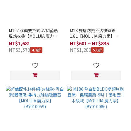
USB
5V
電壓
(3)
M197 移動雙掛式UV抑菌熱
M28 雙層防燙不沾快煮鍋
AC220V
風烘衣機【MOLIJIA 魔力
1.8L【MOLIJIA 魔力家】
電壓可
家】(BY010097)
(BY011028)
NT$1,681
NT$601 ~ NT$835
用 (5)
NT$3,570
NT$1,280
4.7折
5.6折
AC100-
240V寬
電壓
(5)
容
量
大
小
1~3
公