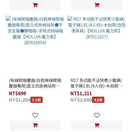
(有線款吸塵器/白色無線款吸
M17 多功能不沾快煮小電鍋/
塵器專用)直立式收納站架●
電子鍋1.8L(4人份)-木紋款
不含主機●髒吸吸-手持式除
(含防燙蒸具)【MOLIJIA 魔力
NT$699
NT$1,211
螨吸塵器【MOLIJIA 魔力
家】(BY011017)
NT$1,280
NT$2,680
5.5折
4.5折
家】(BY010059)