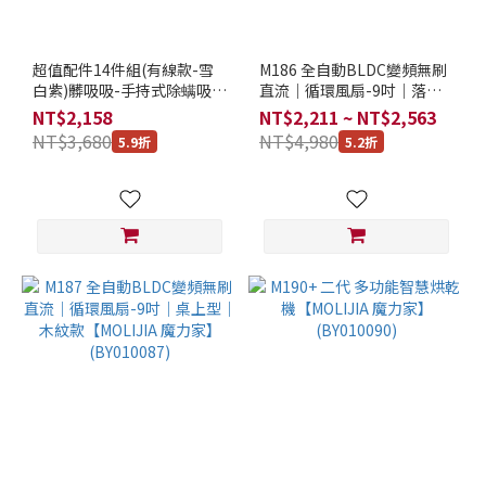
升
(小
容
超值配件14件組(有線款-雪
M186 全自動BLDC變頻無刷
量)
白紫)髒吸吸-手持式除螨吸塵
直流｜循環風扇-9吋｜落地
(4)
器【MOLIJIA 魔力家】
型｜木紋款【MOLIJIA 魔力
NT$2,158
NT$2,211 ~ NT$2,563
(BY010059)
家】(BY010086)
3~6
NT$3,680
NT$4,980
5.9折
5.2折
公
升
(大
容
量)
(3)
內
鍋
設
計
不
鏽