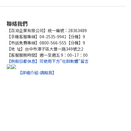
聯絡我們
【百泑企業有限公司】統一編號：28363489
【手機客服專線】04-2535-9941【分機】9
【市話免費專線】0800-566-555【分機】9
【地 址】台中市潭子區大豐一路349號之2
【客服服務時間】週一至週五 9：00~17：00
【例假日都休息】可使用下方"社群軟體"留言
【詳細介紹-請點我】