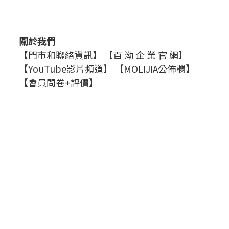
關於我們
【門市和聯絡資訊】
【百 泑 企 業 官 網】
【YouTube影片頻道】
【MOLIJIA公佈欄】
【會員問卷+評價】