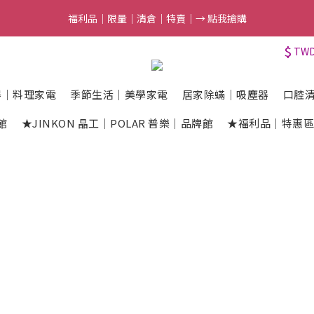
3
6
4
7
5
7
7
5
6
9
7
9
9
福利品｜限量｜清倉｜特賣｜→ 點我搶購
福利品｜限量｜清倉｜特賣｜→ 點我搶購
2
5
3
6
4
6
6
4
5
8
6
8
8
1
4
2
5
3
5
5
9
3
4
7
5
7
7
$
0
3
:
1
4
:
2
4
:
4
8
TW
滿額最高折$388｜結束倒數
點我搶購
2
3
6
4
6
6
日
時
分
秒
2
0
3
1
3
3
7
1
9
2
5
3
5
5
9
1
2
0
2
2
6
0
8
:
1
4
:
2
4
:
4
8
任選第2件7折｜結束倒數
點我搶購
器｜料理家電
季節生活｜美學家電
居家除蟎｜吸塵器
口腔
0
1
1
1
5
日
時
分
秒
7
0
3
1
3
3
7
0
0
0
4
6
2
0
2
2
6
館
★JINKON 晶工｜POLAR 普樂｜品牌館
★福利品｜特惠
福利品｜限量｜清倉｜特賣｜→ 點我搶購
3
5
1
1
1
5
2
4
0
0
0
4
1
3
3
0
2
2
1
1
0
0