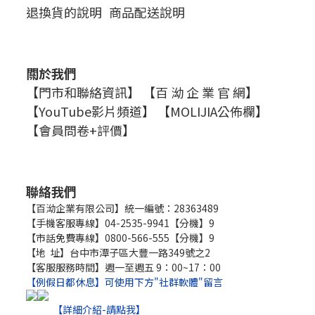
退換貨的說明
商品配送說明
關於我們
【門市和聯絡資訊】
【百 泑 企 業 官 網】
【YouTube影片頻道】
【MOLIJIA公佈欄】
【會員問卷+評價】
聯絡我們
【百泑企業有限公司】統一編號：28363489
【手機客服專線】04-2535-9941【分機】9
【市話免費專線】0800-566-555【分機】9
【地 址】台中市潭子區大豐一路349號之2
【客服服務時間】週一至週五 9：00~17：00
【例假日都休息】可使用下方"社群軟體"留言
【詳細介紹-請點我】