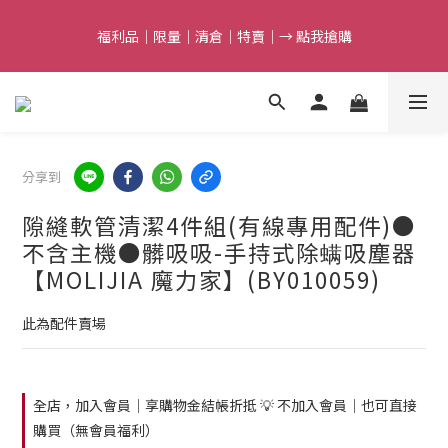
5
7
5
6
5
6
8
8
9
8
9
4
6
4
5
4
5
7
7
8
7
8
福利品｜限量｜清倉｜特賣｜→ 點我搶購
福利品｜限量｜清倉｜特賣｜→ 點我搶購
3
5
3
4
3
4
9
6
6
7
6
7
2
4
2
3
2
3
8
5
5
6
5
6
1
3
1
2
1
2
7
滿額最高折$388｜結束倒數
4
4
5
4
5
0
2
:
0
9
:
1
0
:
1
6
3
3
4
3
4
9
點我搶購
日
時
分
秒
1
8
0
0
5
2
9
2
3
2
3
8
0
7
4
1
8
1
2
1
2
7
任選第2件7折｜結束倒數
分享到
6
3
0
7
:
0
9
:
1
0
:
1
6
點我搶購
5
2
日
時
分
秒
6
8
0
0
5
隙縫軟管清潔4件組(有線專用配件)●
4
1
5
7
4
3
0
不含主機●髒吸吸-手持式除螨吸塵器
4
6
3
福利品｜限量｜清倉｜特賣｜→ 點我搶購
2
3
5
2
【MOLIJIA 魔力家】(BY010059)
1
2
4
1
0
1
3
0
此為配件賣場
0
2
1
0
全店，加入會員｜享購物金結帳折抵 💡 不加入會員｜也可直接
購買（無會員福利）