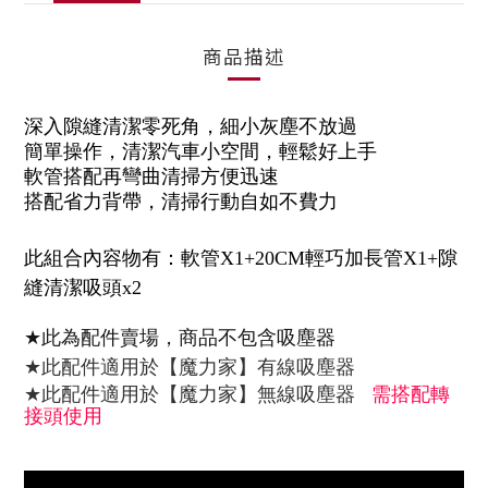
商品描述
深入隙縫清潔零死角，細小灰塵不放過
簡單操作，清潔汽車小空間，輕鬆好上手
軟管搭配再彎曲清掃方便迅速
搭配省力背帶，清掃行動自如不費力
此組合內容物有：軟管X1+20CM輕巧加長管X1+
隙
縫清潔吸頭x2
★
此為配件賣場，商品不包含吸塵器
【魔力家】
★
此配件適用於
有線吸塵器
【魔力家】
★
此配件適用於
無線吸塵器
需搭配轉
接頭使用