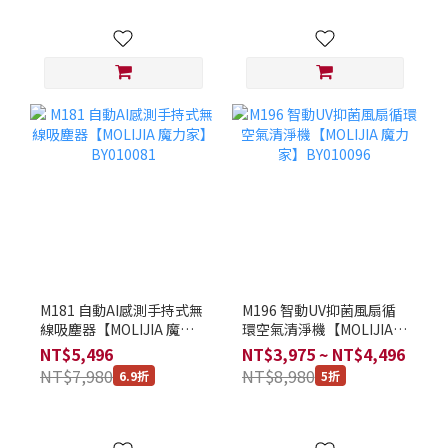
M181 自動AI感測手持式無
M196 智動UV抑菌風扇循
線吸塵器【MOLIJIA 魔力
環空氣清淨機【MOLIJIA
家】BY010081
魔力家】BY010096
NT$5,496
NT$3,975 ~ NT$4,496
NT$7,980
NT$8,980
6.9折
5折