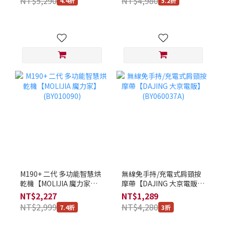
NT$5,290
NT$4,980
4.4折
5.2折
M190+ 二代 多功能智慧烘
無線免手持/充電式肩頸按
乾機【MOLIJIA 魔力家】
摩帶【DAJING 大京電販】
(BY010090)
(BY060037A)
NT$2,227
NT$1,289
NT$2,999
NT$4,280
7.4折
3折