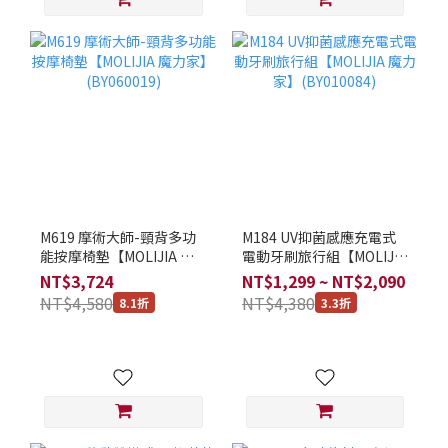
M619 摩術大師-頸背多功
M184 UV抑菌感應充電式
能按摩椅墊【MOLIJIA 魔
電動牙刷旅行組【MOLIJIA
力家】(BY060019)
魔力家】(BY010084)
NT$3,724
NT$1,299 ~ NT$2,090
NT$4,580
NT$4,380
8.1折
3.3折