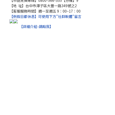
【市話免費專線】0800-566-555【分機】9
【地 址】台中市潭子區大豐一路349號之2
【客服服務時間】週一至週五 9：00~17：00
【例假日都休息】可使用下方"社群軟體"留言
【詳細介紹-請點我】