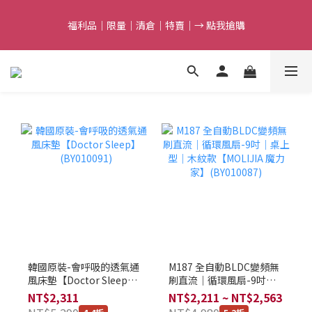
5
6
7
6
8
9
6
8
9
9
4
5
6
5
9
7
8
5
7
9
8
8
福利品｜限量｜清倉｜特賣｜→ 點我搶購
福利品｜限量｜清倉｜特賣｜→ 點我搶購
3
4
5
4
8
6
7
4
6
8
7
9
7
2
3
4
3
7
5
6
3
5
7
6
8
9
6
1
2
3
2
6
4
5
2
滿額最高折$388｜結束倒數
4
6
5
9
7
8
5
0
1
:
2
1
:
5
3
:
4
1
3
9
5
4
8
6
7
4
點我搶購
日
時
分
秒
0
1
0
4
2
3
0
2
8
4
3
7
5
6
3
0
3
1
2
1
7
3
2
6
4
5
2
任選第2件7折｜結束倒數
2
0
1
0
6
:
2
1
:
5
3
:
4
1
點我搶購
1
0
日
時
分
秒
5
1
0
4
2
3
0
0
4
0
3
1
2
3
2
0
1
福利品｜限量｜清倉｜特賣｜→ 點我搶購
2
1
0
1
0
0
韓國原裝-會呼吸的透氣通
M187 全自動BLDC變頻無
風床墊【Doctor Sleep】
刷直流｜循環風扇-9吋｜
(BY010091)
桌上型｜木紋款【MOLIJIA
NT$2,311
NT$2,211 ~ NT$2,563
魔力家】(BY010087)