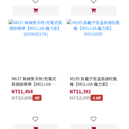
M637 無線免手持/充電式
M195 負離子恆溫高速吹風
肩頸按摩帶【MOLIJIA 魔
機【MOLIJIA 魔力家】
力家】(BY060037B)
BY010095
NT$1,454
NT$1,392
NT$3,680
NT$2,999
4折
4.6折