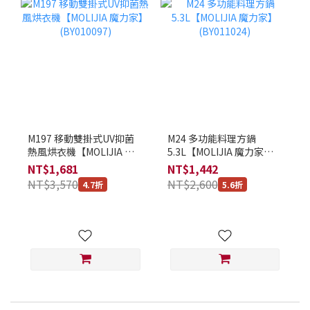
M197 移動雙掛式UV抑菌
M24 多功能料理方鍋
熱風烘衣機【MOLIJIA 魔
5.3L【MOLIJIA 魔力家】
力家】(BY010097)
(BY011024)
NT$1,681
NT$1,442
NT$3,570
NT$2,600
4.7折
5.6折