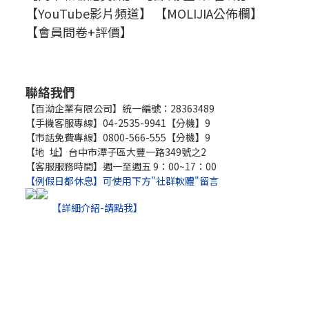
【YouTube影片頻道】
【MOLIJIA公佈欄】
【會員問卷+評價】
聯絡我們
【百泑企業有限公司】統一編號：28363489
【手機客服專線】04-2535-9941【分機】9
【市話免費專線】0800-566-555【分機】9
【地 址】台中市潭子區大豐一路349號之2
【客服服務時間】週一至週五 9：00~17：00
【例假日都休息】可使用下方"社群軟體"留言
【詳細介紹-請點我】