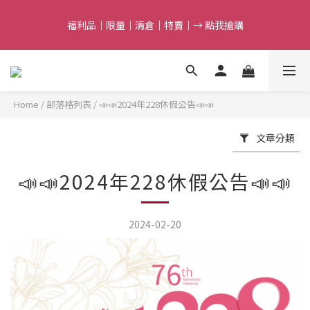
5
7
5
6
8
8
9
7
4
6
4
5
9
7
7
8
6
福利品｜限量｜清倉｜特賣｜→ 點我搶購
福利品｜限量｜清倉｜特賣｜→ 點我搶購
9
3
5
3
4
9
8
6
6
7
5
8
2
4
2
3
8
7
5
5
6
4
7
1
3
1
9
2
7
6
滿額最高折$388｜結束倒數
4
4
5
9
3
6
0
2
:
0
8
:
1
6
:
5
3
3
4
9
8
點我搶購
2
5
日
時
分
秒
1
7
0
5
4
2
9
2
3
8
7
1
4
Home
/
部落格列表
/
📣📣2024年228休假公告📣📣
0
6
4
3
1
8
1
9
2
7
6
0
任選第2件7折｜結束倒數
3
5
3
2
0
7
:
0
8
:
1
6
:
5
點我搶購
2
文章分類
4
2
1
日
時
分
秒
6
7
0
5
4
1
3
1
0
5
6
4
3
0
2
0
4
5
3
2
福利品｜限量｜清倉｜特賣｜→ 點我搶購
📣📣2024年228休假公告📣📣
1
3
4
2
1
0
2
3
1
0
1
2
0
2024-02-20
0
1
0