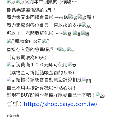
又到年中回饋的時候囉~~
！
剛過完溫馨滿滿的5月
魔力家又來回饋會員啦~~來送
囉！
魔力家感謝各位會員一直以來的支持
所以！！老闆發紅包啦～～
購物金618元
直接存入您的會員帳戶中
（有效期限為60天）
消費滿１００元即可使用
（購物金可折抵結帳金額的８％）
結帳時系統會自動幫您計算扣抵
自己不用再按計算機啦～貼心唄！
趁現在BUY好物～準備好寵愛自己一下吧！
🛒🛒：
https://shop.baiyo.com.tw/
#魔力家