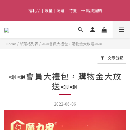
5
5
7
6
6
8
5
8
9
9
8
4
4
6
5
5
7
4
7
9
8
8
7
福利品｜限量｜清倉｜特賣｜→ 點我搶購
福利品｜限量｜清倉｜特賣｜→ 點我搶購
3
3
5
4
4
6
3
6
8
7
7
9
6
2
2
4
3
3
5
2
9
5
7
6
6
8
5
1
1
3
2
2
4
1
8
滿額最高折$388｜結束倒數
4
9
6
5
5
7
4
0
0
:
2
1
:
1
3
:
0
7
3
8
5
4
4
6
3
點我搶購
日
時
分
秒
1
0
0
2
6
2
7
4
3
3
5
2
9
Home
/
部落格列表
/
📣📣會員大禮包，購物金大放送📣📣
0
1
5
1
6
3
2
2
4
1
8
任選第2件7折｜結束倒數
0
4
0
5
:
2
1
:
1
3
:
0
7
點我搶購
文章分類
3
日
時
分
秒
4
1
0
0
2
6
2
3
0
1
5
1
2
0
4
福利品｜限量｜清倉｜特賣｜→ 點我搶購
📣📣會員大禮包，購物金大放
0
1
3
送📣📣
0
2
1
0
2022-06-06