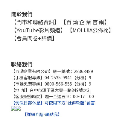
關於我們
【門市和聯絡資訊】
【百 泑 企 業 官 網】
【YouTube影片頻道】
【MOLIJIA公佈欄】
【會員問卷+評價】
聯絡我們
【百泑企業有限公司】統一編號：28363489
【手機客服專線】04-2535-9941【分機】9
【市話免費專線】0800-566-555【分機】9
【地 址】台中市潭子區大豐一路349號之2
【客服服務時間】週一至週五 9：00~17：00
【例假日都休息】可使用下方"社群軟體"留言
【詳細介紹-請點我】