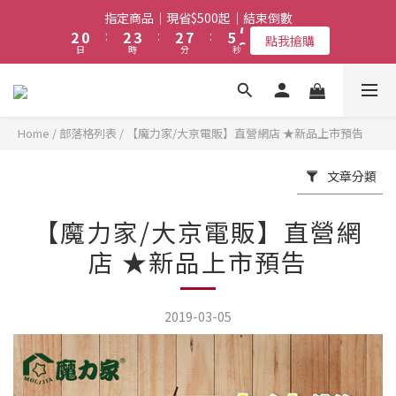
3
1
3
4
3
8
6
7
指定商品｜現省$500起｜結束倒數
4
8
6
7
6
9
2
0
:
2
3
:
2
7
:
5
6
3
7
5
6
5
8
9
點我搶購
福利品｜限量｜清倉｜特賣｜→ 點我搶購
日
時
分
秒
1
1
2
1
6
4
5
2
6
4
5
4
9
7
8
0
0
1
0
5
3
4
1
5
3
4
3
8
6
7
任選第2件7折｜結束倒數
0
4
2
3
0
4
:
2
3
:
2
7
:
5
6
點我搶購
3
1
2
日
時
分
秒
3
1
2
1
6
4
5
2
0
1
2
0
1
0
5
3
4
Home
/
部落格列表
/
【魔力家/大京電販】直營網店 ★新品上市預告
1
0
1
0
4
2
3
福利品｜限量｜清倉｜特賣｜→ 點我搶購
0
0
3
1
2
文章分類
2
0
1
1
0
【魔力家/大京電販】直營網
0
店 ★新品上市預告
2019-03-05