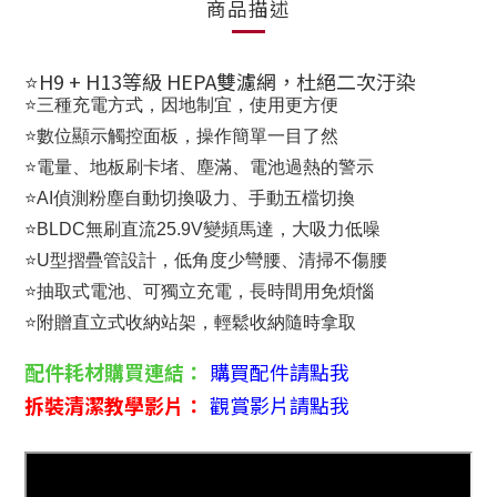
商品描述
⭐H9 + H13等級 HEPA雙濾網，杜絕二次汙染
⭐三種充電方式，因地制宜，使用更方便
⭐數位顯示觸控面板，操作簡單一目了然
⭐電量、地板刷卡堵、塵滿、電池過熱的警示
⭐AI偵測粉塵自動切換吸力、手動五檔切換
⭐BLDC無刷直流25.9V變頻馬達，大吸力低噪
⭐U型摺疊管設計，低角度少彎腰、清掃不傷腰
⭐抽取式電池、可獨立充電，長時間用免煩惱
⭐附贈直立式收納站架，輕鬆收納隨時拿取
配件耗材購買連結：
購買配件請點我
拆裝清潔教學影片：
觀賞影片請點我