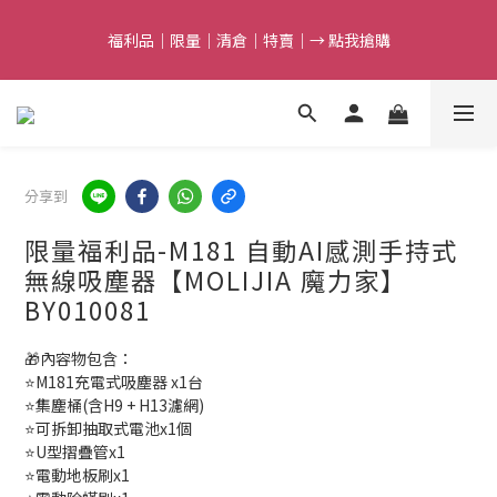
5
8
6
7
9
9
8
9
4
7
5
6
8
8
7
8
9
福利品｜限量｜清倉｜特賣｜→ 點我搶購
福利品｜限量｜清倉｜特賣｜→ 點我搶購
3
6
4
5
9
7
7
6
7
8
2
5
3
4
8
6
6
5
6
7
9
9
1
4
2
9
3
7
5
5
滿額最高折$388｜結束倒數
4
5
6
8
8
0
3
:
1
8
:
2
6
:
4
4
3
4
5
9
7
7
點我搶購
日
時
分
秒
2
0
7
1
5
3
3
2
3
4
8
6
6
1
6
0
4
2
2
1
9
2
9
3
7
5
5
任選第2件7折｜結束倒數
分享到
0
5
3
1
1
0
8
:
1
8
:
2
6
:
4
4
點我搶購
4
2
0
0
日
時
分
秒
7
0
7
1
5
3
3
限量福利品-M181 自動AI感測手持式
3
1
6
6
0
4
2
2
2
0
無線吸塵器【MOLIJIA 魔力家】
5
5
3
1
1
福利品｜限量｜清倉｜特賣｜→ 點我搶購
1
4
4
2
0
0
BY010081
0
3
3
1
2
2
0
🎁內容物包含：
1
1
⭐M181充電式吸塵器 x1台
0
0
⭐集塵桶(含H9 + H13濾網)
⭐可拆卸抽取式電池x1個
⭐U型摺疊管x1
⭐電動地板刷x1