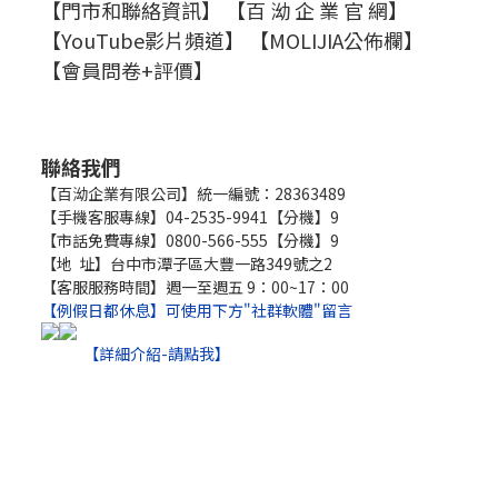
【門市和聯絡資訊】
【百 泑 企 業 官 網】
【YouTube影片頻道】
【MOLIJIA公佈欄】
【會員問卷+評價】
聯絡我們
【百泑企業有限公司】統一編號：28363489
【手機客服專線】04-2535-9941【分機】9
【市話免費專線】0800-566-555【分機】9
【地 址】台中市潭子區大豐一路349號之2
【客服服務時間】週一至週五 9：00~17：00
【例假日都休息】可使用下方"社群軟體"留言
【詳細介紹-請點我】