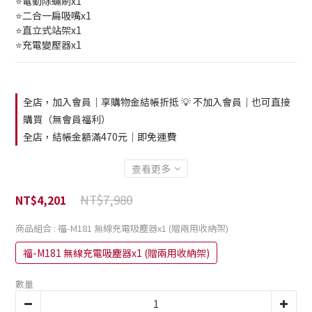
⭐電動除蟎刷x1
⭐二合一扁吸嘴x1
⭐直立式站架x1
⭐充電變壓器x1
全店，加入會員｜享購物金結帳折抵 💡 不加入會員｜也可直接
購買（無會員福利）
全店，結帳金額滿470元｜即免運費
查看更多
NT$7,980
NT$4,201
商品組合
: 福-M181 無線充電吸塵器x1 (贈兩用收納架)
福-M181 無線充電吸塵器x1 (贈兩用收納架)
數量