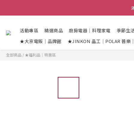
活動專區
精選商品
廚房電器｜料理家電
季節生
★大京電販｜品牌館
★JINKON 晶工｜POLAR 普
全部商品
/
★福利品｜特惠區