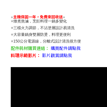
主機保固一年，免費來回收送
⭐
⭐
⭐燉煮熬滷，烹飪料理一鍋多變化
⭐三檔火力調節，不沾塗層設計易清洗
⭐大容量鍋身雙層防燙，料理更便利
⭐150公分電源線，分離式設計清洗很方便
配件耗材購買連結：
購買配件請點我
料理示範影片：
影片觀賞請點我