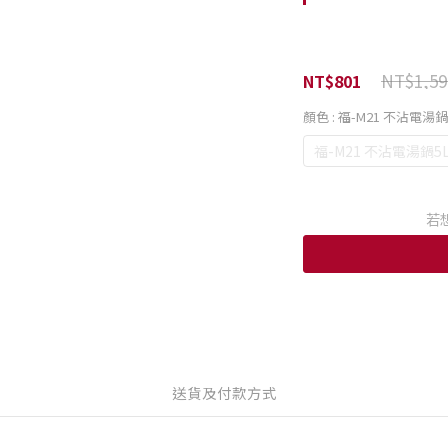
NT$1,59
NT$801
顏色
: 福-M21 不沾電湯
福-M21 不沾電湯鍋5
若
送貨及付款方式