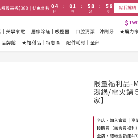
1
5
1
2
6
9
6
9
4
4
5
9
9
0
4
0
1
5
8
5
8
3
3
4
8
8
:
:
:
點我搶購
福利品｜限量｜清倉｜特賣｜→ 點我搶購
滿額最高折$388｜結束倒數
3
0
4
7
4
7
2
2
3
7
7
日
時
分
秒
2
3
6
3
6
1
1
2
6
9
6
9
1
2
5
2
5
0
9
0
1
5
8
5
8
$
:
:
:
TW
點我搶購
任選第2件7折｜結束倒數
0
1
4
1
4
8
0
4
7
4
7
日
時
分
秒
活｜美學家電
居家除蟎｜吸塵器
口腔清潔｜沖刷牙
★魔力
0
3
0
3
7
3
6
3
6
2
2
6
2
5
2
5
福利品｜限量｜清倉｜特賣｜→ 點我搶購
1
1
樂｜品牌館
★福利品｜特惠區
5
配件耗材｜全部
1
4
1
4
0
0
4
0
3
0
3
3
2
2
2
1
1
1
0
0
0
限量福利品-
湯鍋/電火鍋５
家】
全店，加入會員｜享購
接購買（無會員福利
全店，結帳金額滿47