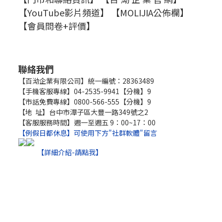
【YouTube影片頻道】
【MOLIJIA公佈欄】
【會員問卷+評價】
聯絡我們
【百泑企業有限公司】統一編號：28363489
【手機客服專線】04-2535-9941【分機】9
【市話免費專線】0800-566-555【分機】9
【地 址】台中市潭子區大豐一路349號之2
【客服服務時間】週一至週五 9：00~17：00
【例假日都休息】可使用下方"社群軟體"留言
【詳細介紹-請點我】