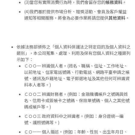
(3)當您有實際消費行為時，我們會留存您的
帳務資料
。
(4)我們基於提供市場分析、贈獎活動、會員及客戶權益
通知等相關服務，將會為必要作業將請您提供
其他資料
。
依據法務部頒佈之「個人資料保護法之特定目的及個人資料之
類別」，本公司蒐集、處理、利用及保有您個人資料之種類列
示如下：
ＣＯＯ一 辨識個人者。(姓名、職稱、住址、工作地址、
以前地址、住家電話號碼、行動電話、網路平臺申請之帳
號、通訊及戶籍地址、電子郵遞地址及其他任何可辨識資
料本人者等。)
ＣＯＯ二 辨識財務者。(例如：金融機構帳戶之號碼與姓
名、信用卡或簽帳卡之號碼、保險單號碼、個人之其他號
碼或帳戶等。)
ＣＯＯ三 政府資料中之辨識者。(例如：身分證統一編
號、護照號碼等。)
ＣＯ一一 個人描述。(例如：年齡、性別、出生年月日、