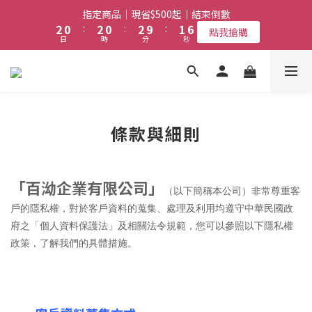
2
0
2
0
2
9
1
5
3
7
5
3
5
4
8
點我搶購
日
時
分
秒
1
1
1
8
0
4
2
6
4
2
4
3
7
福利品｜限量｜清倉｜特賣｜→ 點我搶購
0
0
0
7
3
1
5
3
1
3
2
6
任選第2件7折｜結束倒數
6
2
0
4
:
2
0
:
2
9
:
1
5
點我搶購
5
1
日
時
分
秒
3
1
1
8
0
4
4
0
2
0
0
7
3
3
1
6
2
福利品｜限量｜清倉｜特賣｜→ 點我搶購
2
0
5
1
1
4
0
條款與細則
0
3
2
1
「百泑企業有限公司」
0
（以下簡稱本公司）非常尊重客
戶的隱私權，對於客戶資料的蒐集、處理及利用均遵守中華民國政
府之「個人資料保護法」及相關法令規範，您可以參照以下隱私權
政策，了解我們的具體措施。