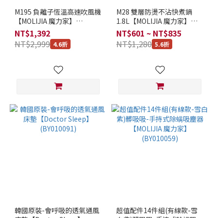
鋼
材
M195 負離子恆溫高速吹風機
M28 雙層防燙不沾快煮鍋
【MOLIJIA 魔力家】
1.8L【MOLIJIA 魔力家】
質
BY010095
(BY011028)
NT$1,392
NT$601 ~ NT$835
(1)
NT$2,999
NT$1,280
4.6折
5.6折
有
不
沾
塗
層
(6)
特
殊
功
能
有
雙
層
防
韓國原裝-會呼吸的透氣通風
超值配件14件組(有線款-雪