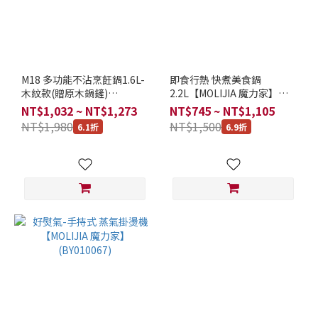
M18 多功能不沾烹飪鍋1.6L-
即食行熱 快煮美食鍋
木紋款(贈原木鍋鏟)
2.2L【MOLIJIA 魔力家】
【MOLIJIA 魔力家】
(BY011008)
NT$1,032 ~ NT$1,273
NT$745 ~ NT$1,105
NT$1,980
NT$1,500
6.1折
6.9折