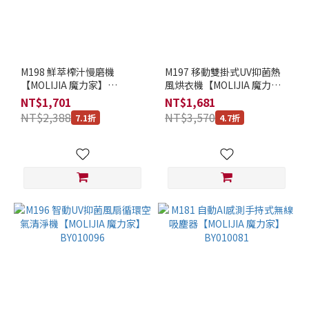
USB
5V
電壓
(4)
M198 鮮萃榨汁慢磨機
M197 移動雙掛式UV抑菌熱
AC220V
【MOLIJIA 魔力家】
風烘衣機【MOLIJIA 魔力
電壓可
(BY010098)
家】(BY010097)
NT$1,701
NT$1,681
用 (7)
NT$2,388
NT$3,570
7.1折
4.7折
AC100-
240V寬
電壓
(7)
容
量
大
小
1~3
公