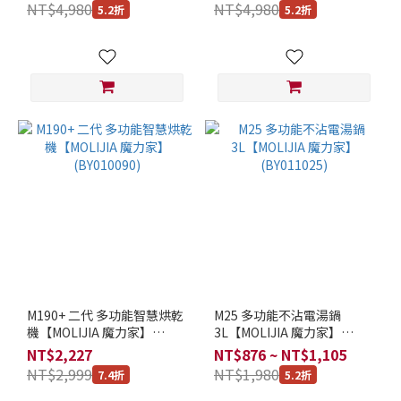
家】(BY010086)
家】(BY010087)
NT$4,980
NT$4,980
5.2折
5.2折
電
(2)
變
壓
器
充
電
(1)
USB
5V
充電
(3)
M190+ 二代 多功能智慧烘乾
M25 多功能不沾電湯鍋
機【MOLIJIA 魔力家】
3L【MOLIJIA 魔力家】
(BY010090)
(BY011025)
NT$2,227
NT$876 ~ NT$1,105
NT$2,999
NT$1,980
7.4折
5.2折