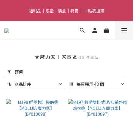
5
5
7
7
9
8
9
8
4
4
6
6
8
7
8
9
7
9
9
福利品｜限量｜清倉｜特賣｜→ 點我搶購
福利品｜限量｜清倉｜特賣｜→ 點我搶購
3
3
5
5
7
6
7
8
6
8
8
9
2
2
4
4
6
5
6
7
5
7
7
9
8
9
1
1
3
3
5
4
5
6
滿額最高折$388｜結束倒數
4
9
6
6
8
7
8
9
0
0
:
2
2
:
4
3
:
4
5
3
8
5
5
7
6
7
8
點我搶購
日
時
分
秒
1
1
3
2
3
4
2
7
4
4
6
5
6
7
0
0
2
1
2
3
1
6
3
3
5
4
5
6
任選第2件7折｜結束倒數
1
0
1
2
0
5
:
2
2
:
4
3
:
4
5
★魔力家｜家電區
點我搶購
25 件商品
0
0
1
日
時
分
秒
4
1
1
3
2
3
4
0
套
3
0
0
2
1
2
3
篩選
用
2
1
0
1
2
福利品｜限量｜清倉｜特賣｜→ 點我搶購
篩
1
0
0
1
商品排序
每頁顯示 48 個
選
0
0
(0/20)
國
外
電
壓