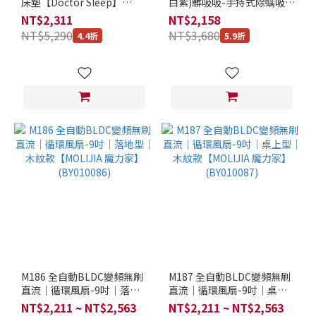
燙
床墊【Doctor Sleep】
白紫)髒吸吸-手持式除螨吸塵
設
(BY010091)
器【MOLIJIA 魔力家】
NT$2,311
NT$2,158
(BY010059)
計
NT$5,290
NT$3,680
4.4折
5.9折
(7)
有
蒸
具
可
搭
配
(6)
充
電
方
式
感
M186 全自動BLDC變頻無刷
M187 全自動BLDC變頻無刷
應
直流｜循環風扇-9吋｜落地
直流｜循環風扇-9吋｜桌上
式
型｜木紋款【MOLIJIA 魔力
型｜木紋款【MOLIJIA 魔力
NT$2,211 ~ NT$2,563
NT$2,211 ~ NT$2,563
充