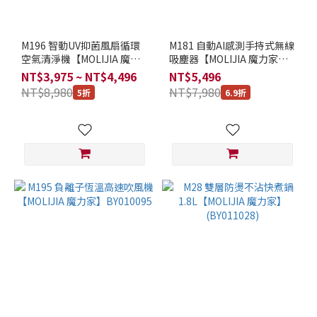
升
(小
容
M196 智動UV抑菌風扇循環
M181 自動AI感測手持式無線
量)
空氣清淨機【MOLIJIA 魔力
吸塵器【MOLIJIA 魔力家】
(4)
家】BY010096
BY010081
NT$3,975 ~ NT$4,496
NT$5,496
3~6
NT$8,980
NT$7,980
5折
6.9折
公
升
(大
容
量)
(3)
內
鍋
設
計
不
鏽