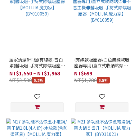
居家清潔6件組(有線款-雪白
(有線款吸塵器/白色無線款吸
紫)髒吸吸-手持式除螨吸塵器
塵器專用)直立式收納站架●
【MOLIJIA 魔力家】
不含主機●髒吸吸-手持式除
NT$1,550 ~ NT$1,968
NT$699
(BY010059)
螨吸塵器【MOLIJIA 魔力
NT$3,500
NT$1,280
5.2折
5.5折
家】(BY010059)