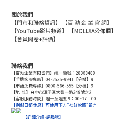
關於我們
【門市和聯絡資訊】
【百 泑 企 業 官 網】
【YouTube影片頻道】
【MOLIJIA公佈欄】
【會員問卷+評價】
聯絡我們
【百泑企業有限公司】統一編號：28363489
【手機客服專線】04-2535-9941【分機】9
【市話免費專線】0800-566-555【分機】9
【地 址】台中市潭子區大豐一路349號之2
【客服服務時間】週一至週五 9：00~17：00
【例假日都休息】可使用下方"社群軟體"留言
【詳細介紹-請點我】