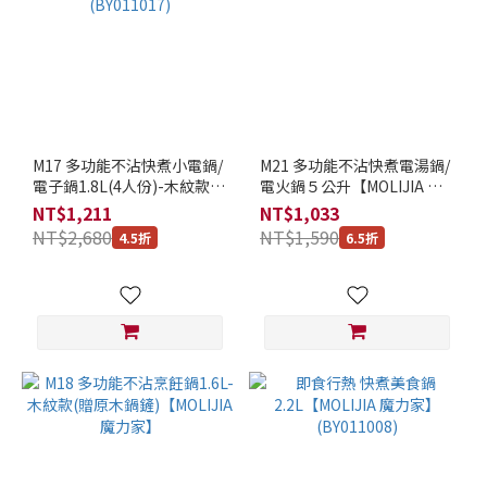
M17 多功能不沾快煮小電鍋/
M21 多功能不沾快煮電湯鍋/
電子鍋1.8L(4人份)-木紋款
電火鍋５公升【MOLIJIA 魔
(含防燙蒸具)【MOLIJIA 魔力
力家】(BY011021)
NT$1,211
NT$1,033
家】(BY011017)
NT$2,680
NT$1,590
4.5折
6.5折